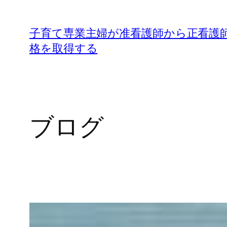
内
容
子育て専業主婦が准看護師から正看護
を
格を取得する
ス
キ
ッ
プ
ブログ