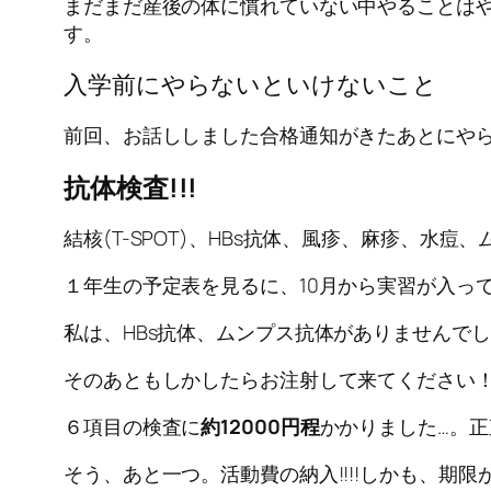
まだまだ産後の体に慣れていない中やることは
す。
入学前にやらないといけないこと
前回、お話ししました合格通知がきたあとにやら
抗体検査!!!
結核(T-SPOT)、HBs抗体、風疹、麻疹、
１年生の予定表を見るに、10月から実習が入っ
私は、HBs抗体、ムンプス抗体がありませんでした
そのあともしかしたらお注射して来てください
６項目の検査に
約12000円程
かかりました…。
そう、あと一つ。活動費の納入!!!!しかも、期限