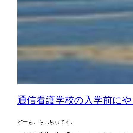
通信看護学校の入学前にや
どーも。ちぃちぃです。