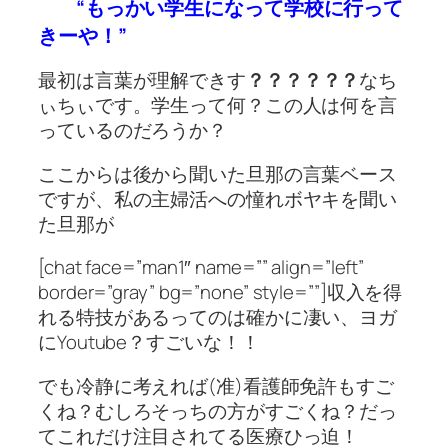
“もっかい学生になって学校に行って
きーや！”
最初は言葉が理解できす
？？？？？？
なち
ぃちぃです。学生って何？この人は何を言
っているのだろうか？
ここからは後から聞いた旦那の言葉ベース
ですが、私の主婦活への憧れボヤキを聞い
た旦那が
[chat face=”man1″ name=”” align=”left”
border=”gray” bg=”none” style=””]収入を得
れる特技があるってのは確かに凄い、ヨガ
にYoutube？すごいな！！
でも冷静に考えれば(准)看護師免許もすご
くね？むしろそっちの方がすごくね？だっ
てこれだけ注目されてる医療ひっ迫！