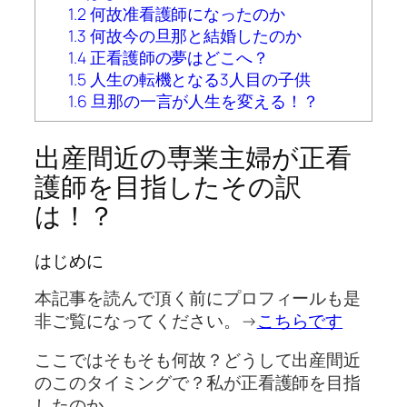
1.2
何故准看護師になったのか
1.3
何故今の旦那と結婚したのか
1.4
正看護師の夢はどこへ？
1.5
人生の転機となる3人目の子供
1.6
旦那の一言が人生を変える！？
出産間近の専業主婦が正看
護師を目指したその訳
は！？
はじめに
本記事を読んで頂く前にプロフィールも是
非ご覧になってください。→
こちらです
ここではそもそも何故？どうして出産間近
のこのタイミングで？私が正看護師を目指
したのか。