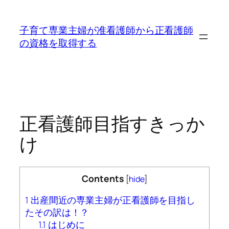
内
容
子育て専業主婦が准看護師から正看護師
を
の資格を取得する
ス
キ
ッ
プ
正看護師目指すきっか
け
Contents
[
hide
]
1
出産間近の専業主婦が正看護師を目指し
たその訳は！？
1.1
はじめに