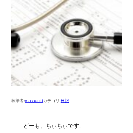
執筆者:
masaacid
カテゴリ:
日記
どーも、ちぃちぃです。