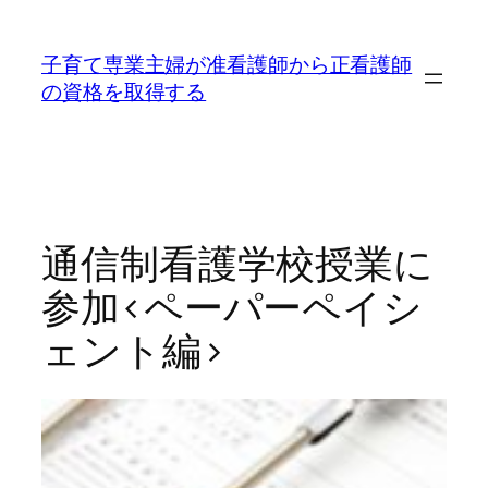
内
容
子育て専業主婦が准看護師から正看護師
を
の資格を取得する
ス
キ
ッ
プ
通信制看護学校授業に
参加<ペーパーペイシ
ェント編>