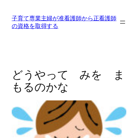
内
容
子育て専業主婦が准看護師から正看護師
を
の資格を取得する
ス
キ
ッ
プ
どうやって みを ま
もるのかな