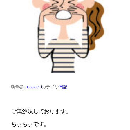
執筆者:
masaacid
カテゴリ:
日記
ご無沙汰しております。
ちぃちぃです。